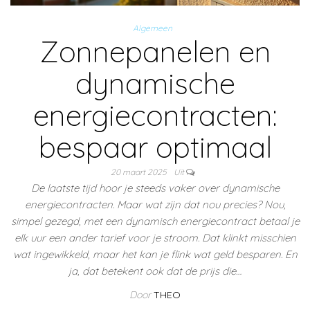
Algemeen
Zonnepanelen en
dynamische
energiecontracten:
bespaar optimaal
20 maart 2025
Uit
De laatste tijd hoor je steeds vaker over dynamische
energiecontracten. Maar wat zijn dat nou precies? Nou,
simpel gezegd, met een dynamisch energiecontract betaal je
elk uur een ander tarief voor je stroom. Dat klinkt misschien
wat ingewikkeld, maar het kan je flink wat geld besparen. En
ja, dat betekent ook dat de prijs die…
Door
THEO