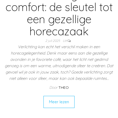
comfort: de sleutel tot
een gezellige
horecazaak
2 juli 2025
Uit
Verlichting kan echt het verschil maken in een
horecagelegenheid. Denk maar eens aan die gezellige
avonden in je favoriete café, waar het licht net gedimd
genoeg is om een warme, uitnodigende sfeer te creëren. Dat
gevoel wil je ook in jouw zaak, toch? Goede verlichting zorgt
niet alleen voor sfeer, maar kan ook bepaalde ruimtes…
Door
THEO
Meer lezen