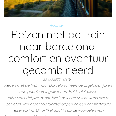
Algemeen
Reizen met de trein
naar barcelona:
comfort en avontuur
gecombineerd
23 juni 2025
Uit
Reizen met de trein naar Barcelona heeft de afgelopen jaren
aan populariteit gewonnen. Het is niet alleen
milieuvriendelijker, maar biedt ook een unieke kans om te
genieten van prachtige landschappen en een comfortabele
reiservaring. Dit artikel gaat in op de voordelen van