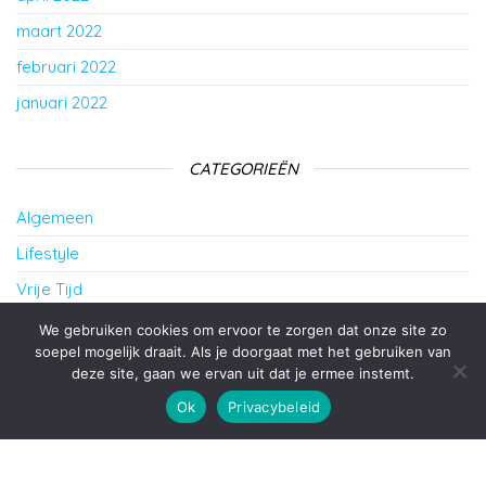
maart 2022
februari 2022
januari 2022
CATEGORIEËN
Algemeen
Lifestyle
Vrije Tijd
Wonen
We gebruiken cookies om ervoor te zorgen dat onze site zo
soepel mogelijk draait. Als je doorgaat met het gebruiken van
deze site, gaan we ervan uit dat je ermee instemt.
Ondersteund door
WordPress
|
Thema:
Envo Blog
Ok
Privacybeleid