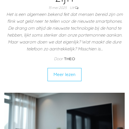
15 mei 2025
Uit
Het is een algemeen bekend feit dat mensen bereid zijn om
flink wat geld neer te tellen voor de nieuwste smartphones.
De drang om altijd de nieuwste technologie bij de hand te
hebben, lijkt soms sterker dan onze portemonnee aankan.
Maar waarom doen we dat eigenlijk? Wat maakt die dure
telefoon zo aantrekkelijk? Misschien is…
Door
THEO
Meer lezen