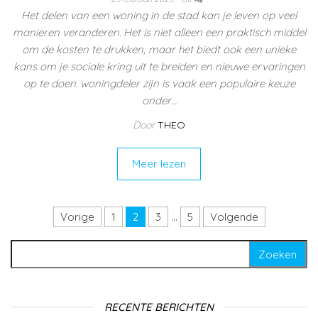
Het delen van een woning in de stad kan je leven op veel
manieren veranderen. Het is niet alleen een praktisch middel
om de kosten te drukken, maar het biedt ook een unieke
kans om je sociale kring uit te breiden en nieuwe ervaringen
op te doen. woningdeler zijn is vaak een populaire keuze
onder…
Door
THEO
Meer lezen
Berichten paginering
Vorige
1
2
3
…
5
Volgende
Zoeken naar:
RECENTE BERICHTEN