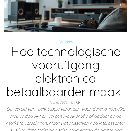
Algemeen
Hoe technologische
vooruitgang
elektronica
betaalbaarder maakt
15 mei 2025
Uit
De wereld van technologie verandert voortdurend. Met elke
nieuwe dag lijkt er wel een nieuw snufje of gadget op de
markt te verschijnen. Maar wat misschien nog interessanter
is, is hoe deze technologische vooruitgang de prijzen van