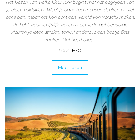
Het kiezen van welke kleur jurk begint met het begrijpen van
je eigen huidskleur. Weet je dat? Veel mensen denken er niet
eens aan, maar het kan echt een wereld van verschil maken.
Je hebt waarschijnlijk wel eens gemerkt dat bepaalde
kleuren je laten stralen, terwijl andere je een beetje flets
maken. Dat heeft alles…
Door
THEO
Meer lezen