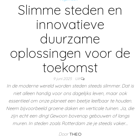
Slimme steden en
innovatieve
duurzame
oplossingen voor de
toekomst
9 juni 2025
Uit
In de moderne wereld worden steden steeds slimmer. Dat is
niet alleen handig voor ons dagelijks leven, maar ook
essentieel om onze planeet een beetje leefbaar te houden.
Neem bijvoorbeeld groene daken en verticale tuinen. Ja, die
zijn echt een ding! Gewoon bovenop gebouwen of langs
muren. In steden zoals Rotterdam zie je steeds vaker…
Door
THEO