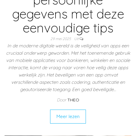
gegevens met deze
eenvoudige tips
29 mei 2025
Uit
In de moderne digitale wereld is de veiligheid van apps een
cruciaal onderwerp geworden. Met het toenemende gebruik
van mobiele applicaties voor bankieren, winkelen en sociale
interactie, komt de vraag naar voren hoe veilig deze apps
werkelijk zijn. Het beveiligen van een app omvat
verschillende aspecten zoals codering, authenticatie en
geautoriseerde toegang. Een goed beveiligde…
Door
THEO
Meer lezen