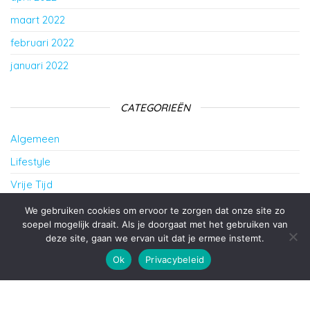
maart 2022
februari 2022
januari 2022
CATEGORIEËN
Algemeen
Lifestyle
Vrije Tijd
Wonen
We gebruiken cookies om ervoor te zorgen dat onze site zo
soepel mogelijk draait. Als je doorgaat met het gebruiken van
deze site, gaan we ervan uit dat je ermee instemt.
Ondersteund door
WordPress
|
Thema:
Envo Blog
Ok
Privacybeleid