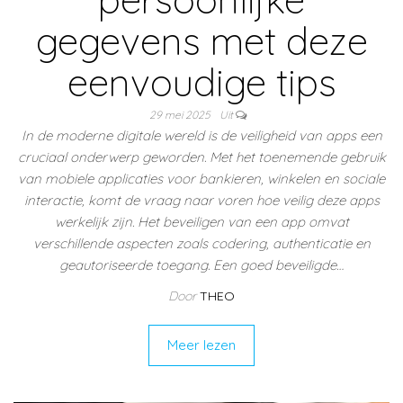
gegevens met deze
eenvoudige tips
29 mei 2025
Uit
In de moderne digitale wereld is de veiligheid van apps een
cruciaal onderwerp geworden. Met het toenemende gebruik
van mobiele applicaties voor bankieren, winkelen en sociale
interactie, komt de vraag naar voren hoe veilig deze apps
werkelijk zijn. Het beveiligen van een app omvat
verschillende aspecten zoals codering, authenticatie en
geautoriseerde toegang. Een goed beveiligde…
Door
THEO
Meer lezen