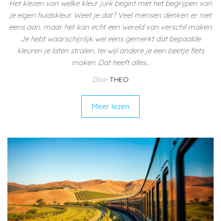
Het kiezen van welke kleur jurk begint met het begrijpen van
je eigen huidskleur. Weet je dat? Veel mensen denken er niet
eens aan, maar het kan echt een wereld van verschil maken.
Je hebt waarschijnlijk wel eens gemerkt dat bepaalde
kleuren je laten stralen, terwijl andere je een beetje flets
maken. Dat heeft alles…
Door
THEO
Meer lezen