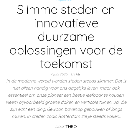
Slimme steden en
innovatieve
duurzame
oplossingen voor de
toekomst
9 juni 2025
Uit
In de moderne wereld worden steden steeds slimmer. Dat is
niet alleen handig voor ons dagelijks leven, maar ook
essentieel om onze planeet een beetje leefbaar te houden.
Neem bijvoorbeeld groene daken en verticale tuinen. Ja, die
zijn echt een ding! Gewoon bovenop gebouwen of langs
muren. In steden zoals Rotterdam zie je steeds vaker…
Door
THEO