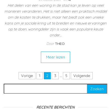
Het delen van een woning in de stad kan je leven op veel
manieren veranderen. Het is niet alleen een praktisch middel
om de kosten te drukken, maar het biedt ook een unieke
kans om je sociale kring uit te breiden en nieuwe ervaringen
op te doen. woningdeler zijn is vaak een populaire keuze
onder…
Door
THEO
Meer lezen
Berichten paginering
Vorige
1
2
3
…
5
Volgende
Zoeken naar:
RECENTE BERICHTEN