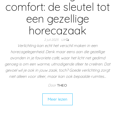
comfort: de sleutel tot
een gezellige
horecazaak
2 juli 2025
Uit
Verlichting kan echt het verschil maken in een
horecagelegenheid. Denk maar eens aan die gezellige
avonden in je favoriete café, waar het licht net gedimd
genoeg is om een warme, uitnodigende sfeer te creëren. Dat
gevoel wil je ook in jouw zaak, toch? Goede verlichting zorgt
niet alleen voor sfeer, maar kan ook bepaalde ruimtes…
Door
THEO
Meer lezen