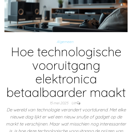
Algemeen
Hoe technologische
vooruitgang
elektronica
betaalbaarder maakt
15 mei 2025
Uit
De wereld van technologie verandert voortdurend. Met elke
nieuwe dag lijkt er wel een nieuw snufje of gadget op de
markt te verschijnen. Maar wat misschien nog interessanter
is, is hoe deze technologische vooruitgang de prijzen van