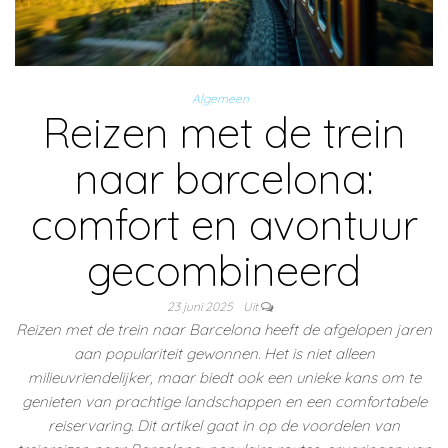
Algemeen
Reizen met de trein
naar barcelona:
comfort en avontuur
gecombineerd
23 juni 2025
Uit
Reizen met de trein naar Barcelona heeft de afgelopen jaren
aan populariteit gewonnen. Het is niet alleen
milieuvriendelijker, maar biedt ook een unieke kans om te
genieten van prachtige landschappen en een comfortabele
reiservaring. Dit artikel gaat in op de voordelen van