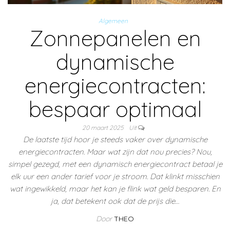
Algemeen
Zonnepanelen en
dynamische
energiecontracten:
bespaar optimaal
20 maart 2025
Uit
De laatste tijd hoor je steeds vaker over dynamische
energiecontracten. Maar wat zijn dat nou precies? Nou,
simpel gezegd, met een dynamisch energiecontract betaal je
elk uur een ander tarief voor je stroom. Dat klinkt misschien
wat ingewikkeld, maar het kan je flink wat geld besparen. En
ja, dat betekent ook dat de prijs die…
Door
THEO