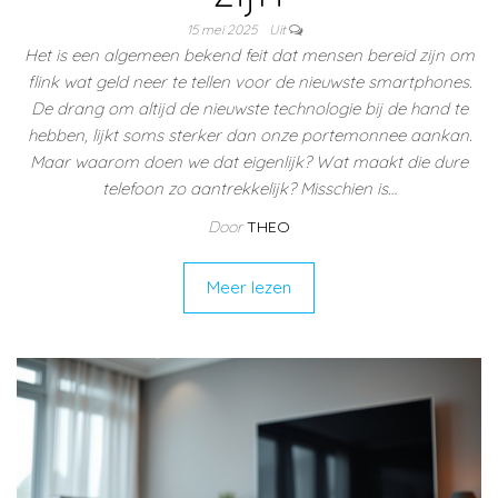
15 mei 2025
Uit
Het is een algemeen bekend feit dat mensen bereid zijn om
flink wat geld neer te tellen voor de nieuwste smartphones.
De drang om altijd de nieuwste technologie bij de hand te
hebben, lijkt soms sterker dan onze portemonnee aankan.
Maar waarom doen we dat eigenlijk? Wat maakt die dure
telefoon zo aantrekkelijk? Misschien is…
Door
THEO
Meer lezen