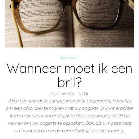
Algemeen
Wanneer moet ik een
bril?
23 januari 2022
Uit
Als u een van deze symptomen hebt opgemerkt, is het tijd
om een afspraak te maken met uw oogarts. U kunt erachter
komen of u een bril nodig hebt door regelmatig de tijd te
nemen om uw oogarts te bezoeken. Ook als u moeite hebt
om voorwerpen in de verte duidelijk te zien, moet u…