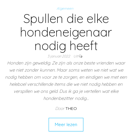
Algemeen
Spullen die elke
hondeneigenaar
nodig heeft
3 januari 2022
Uit
Honden zijn geweldig. Ze zijn als onze beste vrienden waar
we niet zonder kunnen. Maar soms weten we niet wat we
nodig hebben om voor ze te zorgen, en eindigen we met een
heleboel verschillende items die we niet nodig hebben en
verspillen we ons geld. Dus ik ga je vertellen wat elke
hondenbezitter nodig…
Door
THEO
Meer lezen