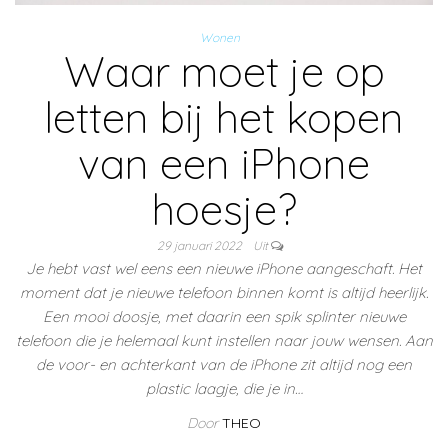
Wonen
Waar moet je op
letten bij het kopen
van een iPhone
hoesje?
29 januari 2022
Uit
Je hebt vast wel eens een nieuwe iPhone aangeschaft. Het
moment dat je nieuwe telefoon binnen komt is altijd heerlijk.
Een mooi doosje, met daarin een spik splinter nieuwe
telefoon die je helemaal kunt instellen naar jouw wensen. Aan
de voor- en achterkant van de iPhone zit altijd nog een
plastic laagje, die je in…
Door
THEO