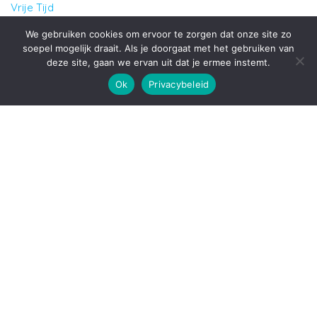
Vrije Tijd
Wonen
We gebruiken cookies om ervoor te zorgen dat onze site zo
soepel mogelijk draait. Als je doorgaat met het gebruiken van
deze site, gaan we ervan uit dat je ermee instemt.
Ondersteund door
WordPress
|
Thema:
Envo Blog
Ok
Privacybeleid