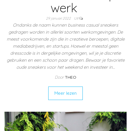
werk
29 januari 2022
Uit
Ondanks de naam kunnen business casual sneakers
gedragen worden in allerlei soorten werkomgevingen. De
meest voorkomende zijn die in creatieve beroepen, digitale
mediabedrijven, en startups. Hoewel er meestal geen
dresscode is in dergelijke omgevingen, wil je je discretie
gebruiken en een schoon paar dragen. Bewaar je favoriete
oude sneakers voor het weekend en investeer in…
Door
THEO
Meer lezen