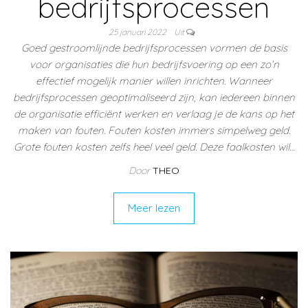
bedrijfsprocessen
25 januari 2022
Uit
Goed gestroomlijnde bedrijfsprocessen vormen de basis
voor organisaties die hun bedrijfsvoering op een zo’n
effectief mogelijk manier willen inrichten. Wanneer
bedrijfsprocessen geoptimaliseerd zijn, kan iedereen binnen
de organisatie efficiënt werken en verlaag je de kans op het
maken van fouten. Fouten kosten immers simpelweg geld.
Grote fouten kosten zelfs heel veel geld. Deze faalkosten wil…
Door
THEO
Meer lezen