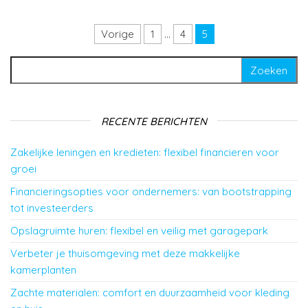
Berichten paginering
Vorige
1
…
4
5
Zoeken naar:
RECENTE BERICHTEN
Zakelijke leningen en kredieten: flexibel financieren voor
groei
Financieringsopties voor ondernemers: van bootstrapping
tot investeerders
Opslagruimte huren: flexibel en veilig met garagepark
Verbeter je thuisomgeving met deze makkelijke
kamerplanten
Zachte materialen: comfort en duurzaamheid voor kleding