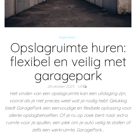
Algemeen
Opslagruimte huren:
flexibel en veilig met
garagepark
28 oktober 2025
Uit
Het vinden van een opslagruimte kan een uitdaging zijn,
vooral als je niet precies weet wat je nodig hebt. Gelukkig
biedt GaragePark een eenvoudige en flexibele oplossing voor
allerlei opslagbehoeften. Of je nu op zoek bent naar extra
ruimte voor je spullen, een plek om je auto veilig te stallen of
zelfs een werkruimte, GaragePark…