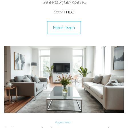
we eens kijken hoe je…
Door
THEO
Meer lezen
Algemeen