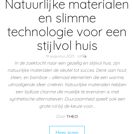
Natuurlijke materialen
en slimme
technologie voor een
stijlvol huis
19 augustus 2025
Uit
In de zoektocht naar een gezellig en stijlvol huis, zijn
natuurlijke materialen de sleutel tot succes. Denk aan hout,
steen, en bamboe – allemaal elementen die een warme,
uitnodigende sfeer creëren. Natuurlijke materialen hebben
een tijdloze charme die moeilijk te evenaren is met
synthetische alternatieven. Duurzaamheid speelt ook een
grote rol bij de keuze voor…
Door
THEO
Meer lezen