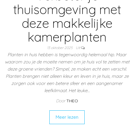
thuisomgeving met
deze makkelijke
kamerplanten
13 oktober 2025
Uit
Planten in huis hebben is tegenwoordig helemaal hip. Maar
waarom zou je de moeite nemen om je huis vol te zetten met
deze groene vrienden? Simpel, ze maken echt een verschil.
Planten brengen niet alleen kleur en leven in je huis, maar ze
zorgen ook voor een betere sfeer en een aangenamer
leefklimaat. Het leuke…
Door
THEO
Meer lezen