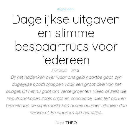
Algemeen
Dagelijkse uitgaven
en slimme
bespaartrucs voor
iedereen
3 juli 2025
Uit
Bij het nadenken over waar ons geld naartoe gaat, zijn
dagelijkse boodschappen vaak een groot deel van het
budget. Of het nu gaat om verse groenten, vlees, of zelfs die
impulsaankopen zoals chips en chocolade, alles telt op. Een
bezoek aan de supermarkt kan al snel duurder uitvallen dan
verwacht. En waarom lijkt het altijd…
Door
THEO