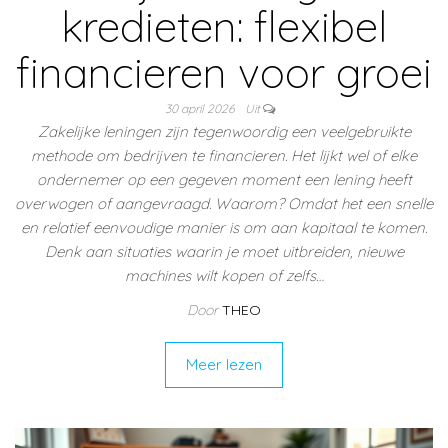
kredieten: flexibel
financieren voor groei
30 april 2026
Uit
Zakelijke leningen zijn tegenwoordig een veelgebruikte
methode om bedrijven te financieren. Het lijkt wel of elke
ondernemer op een gegeven moment een lening heeft
overwogen of aangevraagd. Waarom? Omdat het een snelle
en relatief eenvoudige manier is om aan kapitaal te komen.
Denk aan situaties waarin je moet uitbreiden, nieuwe
machines wilt kopen of zelfs…
Door
THEO
Meer lezen