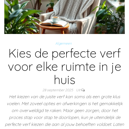
Algemeen
Kies de perfecte verf
voor elke ruimte in je
huis
28 september 2025
Uit
Het kiezen van de juiste verf kan soms als een grote klus
voelen. Met zoveel opties en afwerkingen is het gemakkelijk
om overweldigd te raken. Maar geen zorgen, door het
proces stap voor stap te doorlopen, kun je uiteindelijk de
perfecte verf kiezen die aan al jouw behoeften voldoet. Laten