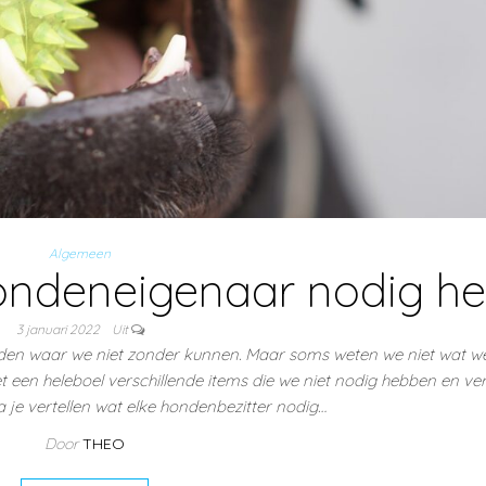
Algemeen
hondeneigenaar nodig he
3 januari 2022
Uit
enden waar we niet zonder kunnen. Maar soms weten we niet wat w
een heleboel verschillende items die we niet nodig hebben en ver
a je vertellen wat elke hondenbezitter nodig…
Door
THEO