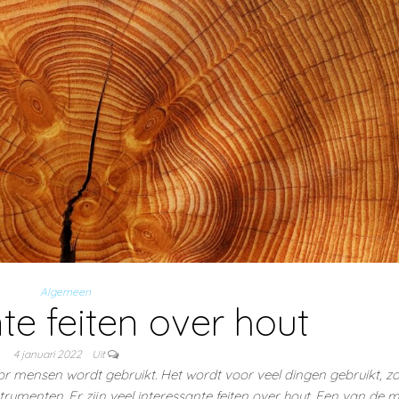
Algemeen
te feiten over hout
4 januari 2022
Uit
or mensen wordt gebruikt. Het wordt voor veel dingen gebruikt, zo
rumenten. Er zijn veel interessante feiten over hout. Een van de 