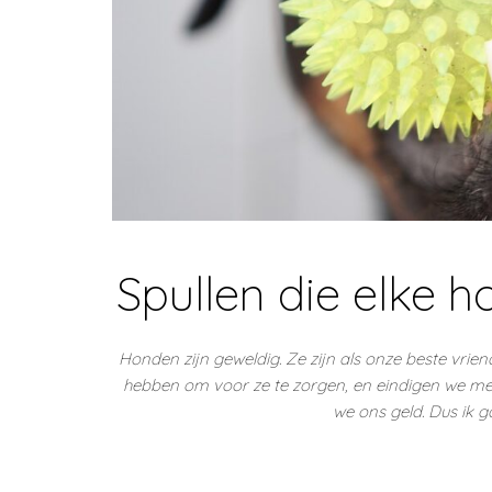
Spullen die elke 
Honden zijn geweldig. Ze zijn als onze beste vri
hebben om voor ze te zorgen, en eindigen we met 
we ons geld. Dus ik g