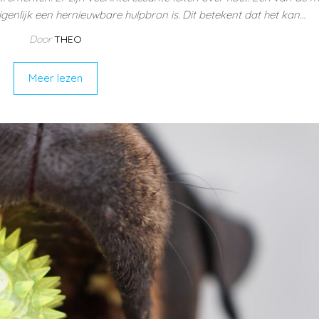
eigenlijk een hernieuwbare hulpbron is. Dit betekent dat het kan…
Door
THEO
Meer lezen