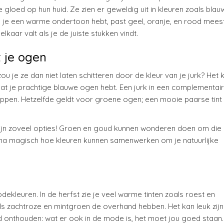
loed op hun huid. Ze zien er geweldig uit in kleuren zoals blauw
 je een warme ondertoon hebt, past geel, oranje, en rood mees
 elkaar valt als je de juiste stukken vindt.
t je ogen
u je ze dan niet laten schitteren door de kleur van je jurk? Het k
dat je prachtige blauwe ogen hebt. Een jurk in een complementair
oppen. Hetzelfde geldt voor groene ogen; een mooie paarse tint
 zijn zoveel opties! Groen en goud kunnen wonderen doen om die
bijna magisch hoe kleuren kunnen samenwerken om je natuurlijke
leuren. In de herfst zie je veel warme tinten zoals roest en
oals zachtroze en mintgroen de overhand hebben. Het kan leuk zij
d onthouden: wat er ook in de mode is, het moet jou goed staan.