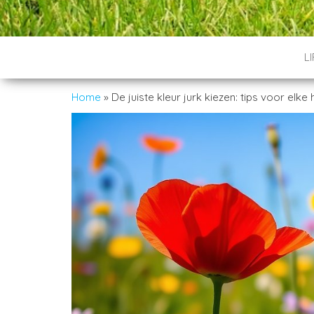
L
Home
»
De juiste kleur jurk kiezen: tips voor elke