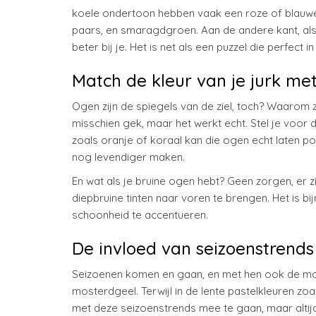
koele ondertoon hebben vaak een roze of blauwe g
paars, en smaragdgroen. Aan de andere kant, als
beter bij je. Het is net als een puzzel die perfect in
Match de kleur van je jurk me
Ogen zijn de spiegels van de ziel, toch? Waarom zo
misschien gek, maar het werkt echt. Stel je voor 
zoals oranje of koraal kan die ogen echt laten p
nog levendiger maken.
En wat als je bruine ogen hebt? Geen zorgen, er
diepbruine tinten naar voren te brengen. Het is 
schoonheid te accentueren.
De invloed van seizoenstrends
Seizoenen komen en gaan, en met hen ook de modek
mosterdgeel. Terwijl in de lente pastelkleuren z
met deze seizoenstrends mee te gaan, maar altij