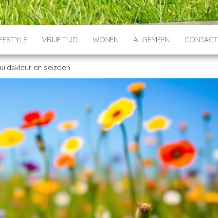
IFESTYLE
VRIJE TIJD
WONEN
ALGEMEEN
CONTAC
 huidskleur en seizoen