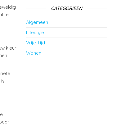
geweldig
CATEGORIEËN
at je
Algemeen
Lifestyle
Vrije Tijd
uw kleur
Wonen
nnen
riete
 is
ie
 paar