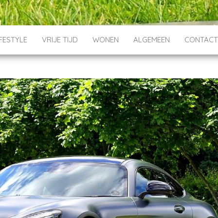
IFESTYLE
VRIJE TIJD
WONEN
ALGEMEEN
CONTAC