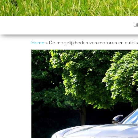
L
Home
»
De mogelijkheden van motoren en auto’s