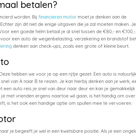
emaal betalen?
ncierd worden. Bij
financieren motor
moet je denken aan de
chter zijn dit niet de enige uitgaven die je zal moeten maken. J
oor een goede helm betaal je al snel tussen de €80,- en €100,-
 voor een auto de wegenbelasting, verzekering en brandstof bet
iering
denken aan check-ups, zoals een grote of kleine beurt.
to
eze hebben we voor je op een rijtje gezet. Een auto is natuurlij
nel van A naar B te reizen. Je kan hierbij denken aan je werk, e
t een auto reis je snel van deur naar deur en kan je gemakkelijk 
 je met vrienden ergens naartoe wil gaan, is het handig om over
eft, is het ook een handige optie om spullen mee te vervoeren.
otor
 maar je begeeft je wel in een kwetsbare positie. Als je een ongel