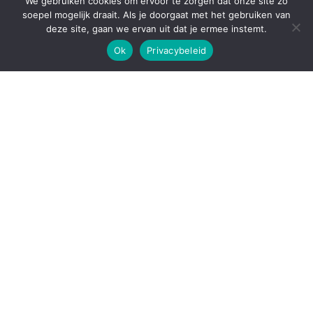
We gebruiken cookies om ervoor te zorgen dat onze site zo
soepel mogelijk draait. Als je doorgaat met het gebruiken van
deze site, gaan we ervan uit dat je ermee instemt.
Ondersteund door
WordPress
|
Thema:
Envo Blog
Ok
Privacybeleid